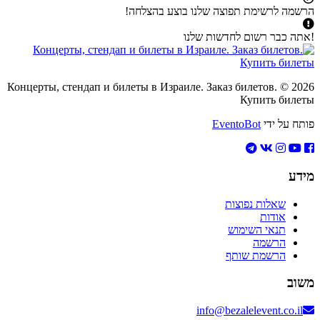
הרשמה לרשימת תפוצה שלנו בוצע בהצלחה!
!אתה כבר רשום לחדשות שלנו
2026 © Концерты, стендап и билеты в Израиле. Заказ билетов.
Купить билеты
פותח על ידי
EventoBot
מידע
שאלות נפוצות
אודות
תנאי השימוש
הרשמה
הרשמת שותף
משוב
info@bezalelevent.co.il