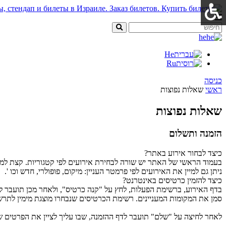
he
He
Ru
כניסה
ראשי
שאלות נפוצות
שאלות נפוצות
הזמנה ותשלום
כיצד לבחור אירוע באתר?
בעמוד הראשי של האתר יש שורה לבחירת אירועים לפי קטגוריות. קצת למט
ניתן גם למיין את האירועים לפי פרמטר העניין: מיקום, פופולרי, חדש וכו '.
כיצד להזמין כרטיסים באינטרנט?
בדף האירוע, ברשימת הפעלות, לחץ על "קנה כרטיס", ולאחר מכן תועבר ל
סמן את המקומות המעניינים. רשימת הכרטיסים שנבחרו מוצגת מימין לתרשים. יש לך 10 דקות לשלם עבור המ
לאחר לחיצה על "שלם" תועבר לדף ההזמנה, שבו עליך לציין את הפרטים ש