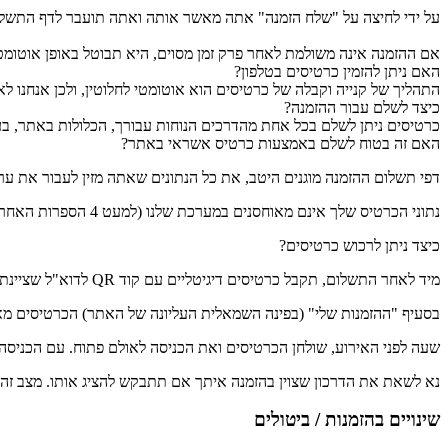
על ידי לחיצה על "שלח הזמנה" אתה מאשר אותה ואתה תועבר לדף התשל
אם ההזמנה אינה משולמת לאחר פרק זמן מסוים, היא תבוטל באופן אוטומטי
האם ניתן להזמין כרטיסים בטלפון?
התהליך של קנייה וקבלה של כרטיסים הוא אוטומטי לחלוטין, ולכן אנחנו 
כיצד לשלם עבור ההזמנה?
כרטיסים ניתן לשלם בכל אחת מהדרכים הנוחות עבורך, הכלולות באתר, בעת ההזמנה: כרטיס אשראי, PayPal, הע
האם זה בטוח לשלם באמצעות כרטיס אשראי באתר?
דפי תשלום ההזמנה מוגנים היטב, את כל הנתונים שאתה מזין לעבור את ער
נתוני הכרטיס שלך אינם מאוחסנים במערכת שלנו (למעט 4 הספרות האחרונות לזיהוי), ולכן האפשרות של אדם שמקבל את הנתונים שלך אינה נכללת.
כיצד ניתן לרכוש כרטיסים?
מיד לאחר התשלום, תקבל כרטיסים דיגיטליים עם קוד QR לדוא"ל שציינת בהזמנה.
בסעיף "ההזמנות שלי" (בפינה השמאלית העליונה של האתר) הכרטיסים מאו
שעה לפני האירוע, שולחן הכרטיסים ואת הכניסה לאולם פתוח. עם הכניסה לאירוע,
נא לשאת את הדרכון שצוין בהזמנה איתך אם תתבקש להציג אותו. מצב זה
שינויים בהזמנות / ביטולים