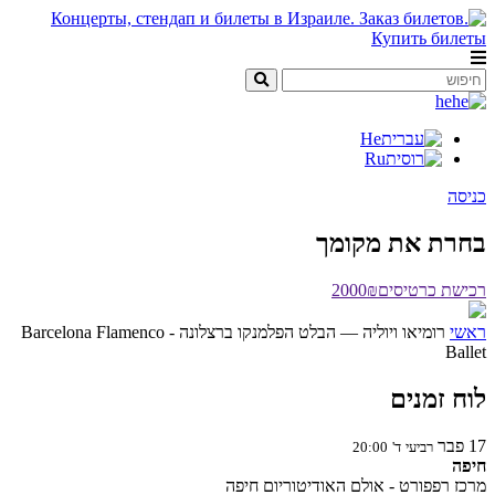
he
He
Ru
ניסה
חרת את מקומך
כישת כרטיסים
2000₪
אשי
רומיאו ויוליה — הבלט הפלמנקו ברצלונה - Barcelona Flamenco
Balle
וח זמנים
1
פבר
רביעי
ד'
20:00
יפה
רכז רפפורט - אולם האודיטוריום חיפה