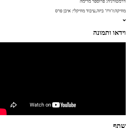
רמטורגיה: פרוספר מרימה
וזיקה:ז’ורז’ ביזה,עיבוד מוזיקלי: איבן פרס
ידאו ותמונה
תף