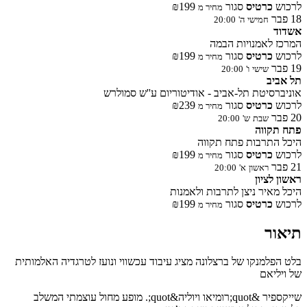
רכוש
כרטיס
סגור
₪199
מחיר מ
1
פבר
חמישי
ה'
20:00
שדוד
מרכז לאמנויות הבמה
רכוש
כרטיס
סגור
₪199
מחיר מ
1
פבר
שישי
ו'
20:00
ל אביב
וניברסיטת תל-אביב - אודיטוריום ע''ש סמולרש
רכוש
כרטיס
סגור
₪239
מחיר מ
2
פבר
שבת
ש'
20:00
תח תקווה
יכל התרבות פתח תקווה
רכוש
כרטיס
סגור
₪199
מחיר מ
2
פבר
ראשון
א'
20:00
אשון לציון
יכל מאיר ניצן לתרבות ולאמנות
רכוש
כרטיס
סגור
₪199
מחיר מ
יאור
לט הפלמנקו של ברצלונה מציג עיבוד עכשווי ונועז לטרגדיה האלמותית
ל ויליאם
שייקספיר &quot;רומיאו ויוליה&quot;. מופע מחול עוצמתי המשלב