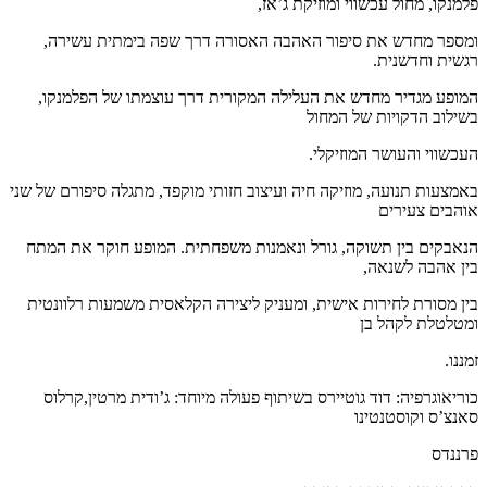
למנקו, מחול עכשווי ומוזיקת ג’אז,
מספר מחדש את סיפור האהבה האסורה דרך שפה בימתית עשירה,
גשית וחדשנית.
מופע מגדיר מחדש את העלילה המקורית דרך עוצמתו של הפלמנקו,
שילוב הדקויות של המחול
עכשווי והעושר המוזיקלי.
אמצעות תנועה, מוזיקה חיה ועיצוב חזותי מוקפד, מתגלה סיפורם של שני
והבים צעירים
נאבקים בין תשוקה, גורל ונאמנות משפחתית. המופע חוקר את המתח
ין אהבה לשנאה,
ין מסורת לחירות אישית, ומעניק ליצירה הקלאסית משמעות רלוונטית
מטלטלת לקהל בן
מננו.
וריאוגרפיה: דוד גוטיירס בשיתוף פעולה מיוחד: ג’ודית מרטין,קרלוס
אנצ’ס וקוסטנטינו
רננדס